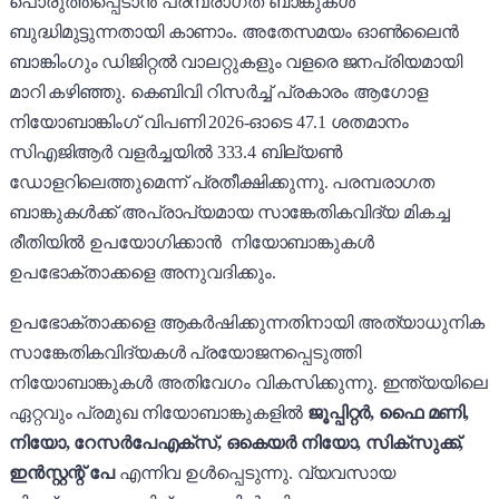
പൊരുത്തപ്പെടാൻ പരമ്പരാഗത ബാങ്കുകൾ
ബുദ്ധിമുട്ടുന്നതായി കാണാം. അതേസമയം ഓൺലൈൻ
ബാങ്കിംഗും ഡിജിറ്റൽ വാലറ്റുകളും വളരെ ജനപ്രിയമായി
മാറി കഴിഞ്ഞു. കെബിവി റിസർച്ച് പ്രകാരം ആഗോള
നിയോബാങ്കിംഗ് വിപണി 2026-ഓടെ 47.1 ശതമാനം
സിഎജിആർ വളർച്ചയിൽ 333.4 ബില്യൺ
ഡോളറിലെത്തുമെന്ന് പ്രതീക്ഷിക്കുന്നു. പരമ്പരാഗത
ബാങ്കുകൾക്ക് അപ്രാപ്യമായ സാങ്കേതികവിദ്യ മികച്ച
രീതിയിൽ ഉപയോഗിക്കാൻ നിയോബാങ്കുകൾ
ഉപഭോക്താക്കളെ അനുവദിക്കും.
ഉപഭോക്താക്കളെ ആകർഷിക്കുന്നതിനായി അത്യാധുനിക
സാങ്കേതികവിദ്യകൾ പ്രയോജനപ്പെടുത്തി
നിയോബാങ്കുകൾ അതിവേഗം വികസിക്കുന്നു. ഇന്ത്യയിലെ
ഏറ്റവും പ്രമുഖ നിയോബാങ്കുകളിൽ
ജൂപ്പിറ്റർ, ഫൈ മണി,
നിയോ, റേസർപേഎക്‌സ്, ഒകെയർ നിയോ, സിക്‌സുക്ക്,
ഇൻസ്റ്റന്റ് പേ
എന്നിവ ഉൾപ്പെടുന്നു. വ്യവസായ