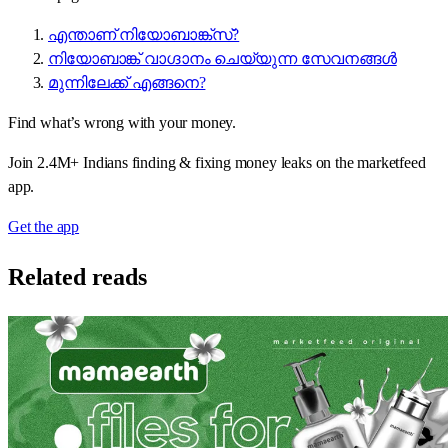
എന്താണ് നിയോബാങ്ക്സ്?
നിയോബാങ്ക് വാഗ്ദാനം ചെയ്യുന്ന സേവനങ്ങൾ
മുന്നിലേക്ക് എങ്ങനെ?
Find what’s wrong with your money.
Join 2.4M+ Indians finding & fixing money leaks on the marketfeed
app.
Get the app
Related reads