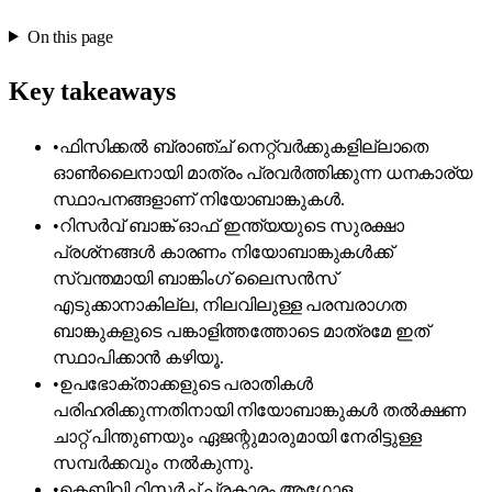
On this page
Key takeaways
•
ഫിസിക്കൽ ബ്രാഞ്ച് നെറ്റ്‌വർക്കുകളില്ലാതെ
ഓൺലൈനായി മാത്രം പ്രവർത്തിക്കുന്ന ധനകാര്യ
സ്ഥാപനങ്ങളാണ് നിയോബാങ്കുകൾ.
•
റിസർവ് ബാങ്ക് ഓഫ് ഇന്ത്യയുടെ സുരക്ഷാ
പ്രശ്‌നങ്ങൾ കാരണം നിയോബാങ്കുകൾക്ക്
സ്വന്തമായി ബാങ്കിംഗ് ലൈസൻസ്
എടുക്കാനാകില്ല, നിലവിലുള്ള പരമ്പരാഗത
ബാങ്കുകളുടെ പങ്കാളിത്തത്തോടെ മാത്രമേ ഇത്
സ്ഥാപിക്കാൻ കഴിയൂ.
•
ഉപഭോക്താക്കളുടെ പരാതികൾ
പരിഹരിക്കുന്നതിനായി നിയോബാങ്കുകൾ തൽക്ഷണ
ചാറ്റ് പിന്തുണയും ഏജന്റുമാരുമായി നേരിട്ടുള്ള
സമ്പർക്കവും നൽകുന്നു.
•
കെബിവി റിസർച്ച് പ്രകാരം ആഗോള