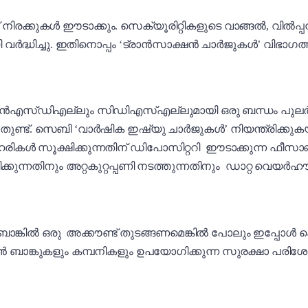
രക്കുകൾ ഈടാക്കും. സെക്യൂരിറ്റികളുടെ വാങ്ങൽ, വിൽപ്
്ധിച്ചു. ഇതിനൊപ്പം ‘ട്രാൻസാക്ഷൻ ചാർജുകൾ’ വിഭാഗത്തിൽ 
എൻ‌എസ്‌ഡി‌എല്ലും സി‌ഡി‌എസ്‌എല്ലുമായി ഒരു ബന്ധം പുലർത്
ുണ്ട്. സെബി ‘വാർഷിക ഇഷ്യു ചാർജുകൾ’ നിയന്ത്രിക്ക
ഓഹരികൾ സൂക്ഷിക്കുന്നതിന് ഡിപോസിറ്ററി ഈടാക്കുന്ന ഫീ
ിക്കുന്നതിനും അറ്റകുറ്റപ്പണി നടത്തുന്നതിനും ഡാറ്റ വെ
ാങ്കിൽ ഒരു അക്കൗണ്ട് തുടങ്ങണമെങ്കിൽ പോലും ഇപ്പോൾ ക
ാൻ ബാങ്കുകളും കമ്പനികളും ഉപയോഗിക്കുന്ന സുരക്ഷാ പരി