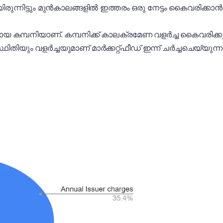
ുന്നിട്ടും മുൻകാലങ്ങളിൽ ഇത്തരം ഒരു നേട്ടം കെെവരിക്കാൻ സാ
യായ കമ്പനിയാണ്. കമ്പനിക്ക് കാലക്രമേണ വളർച്ച കെെവരി
ും വളർച്ചയുമാണ് മാർക്കറ്റ്ഫീഡ് ഇന്ന് ചർച്ചചെയ്യുന്ന