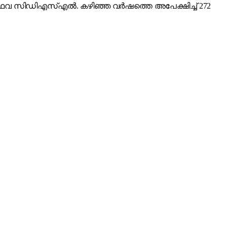
അഥവ സിഡിഎസ്എൽ. കഴിഞ്ഞ വർഷത്തെ അപേക്ഷിച്ച് 272