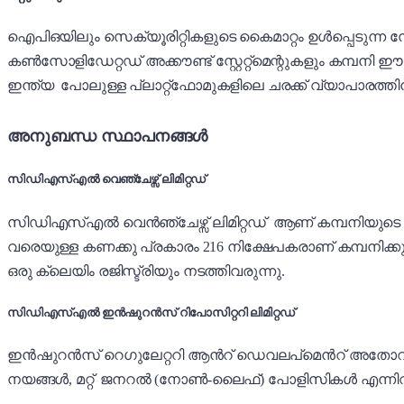
ഐ‌പി‌ഒയിലും സെക്യൂരിറ്റികളുടെ കൈമാറ്റം ഉൾപ്പെടുന്ന 
കൺസോളിഡേറ്റഡ് അക്കൗണ്ട് സ്റ്റേറ്റ്‌മെന്റുകളും കമ്പന
ഇന്ത്യ പോലുള്ള പ്ലാറ്റ്ഫോമുകളിലെ ചരക്ക് വ്യാപാരത്തിനുള
അനുബന്ധ സ്ഥാപനങ്ങൾ
സിഡിഎസ്എൽ വെഞ്ചേഴ്സ് ലിമിറ്റഡ്
സി‌ഡി‌എസ്‌എൽ വെൻ‌ഞ്ചേഴ്സ് ലിമിറ്റഡ് ആണ് കമ്പനിയുടെ കെ
വരെയുള്ള കണക്കു പ്രകാരം 216 നിക്ഷേപകരാണ് കമ്പനിക്
ഒരു ക്ലെയിം രജിസ്ട്രിയും നടത്തിവരുന്നു.
സിഡിഎസ്എൽ ഇൻഷുറൻസ് റിപോസിറ്ററി ലിമിറ്റഡ്
ഇൻ‌ഷുറൻസ് റെഗുലേറ്ററി ആൻറ് ഡെവലപ്മെൻറ് അതോറിറ്
നയങ്ങൾ, മറ്റ് ജനറൽ (നോൺ-ലൈഫ്) പോളിസികൾ എന്നിവ 