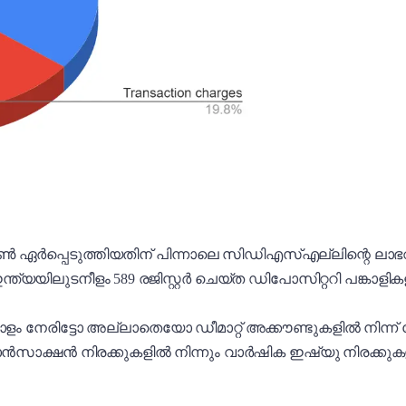
ൺ ഏർപ്പെടുത്തിയതിന് പിന്നാലെ സിഡിഎസ്എല്ലിന്റെ ലാഭവും
ഇന്ത്യയിലുടനീളം 589 രജിസ്റ്റർ ചെയ്ത ഡിപോസിറ്ററി പങ്കാളി
േരിട്ടോ അല്ലാതെയോ ഡീമാറ്റ് അക്കൗണ്ടുകളിൽ നിന്ന് നേട
ൻസാക്ഷൻ നിരക്കുകളിൽ നിന്നും വാർഷിക ഇഷ്യു നിരക്കുകള