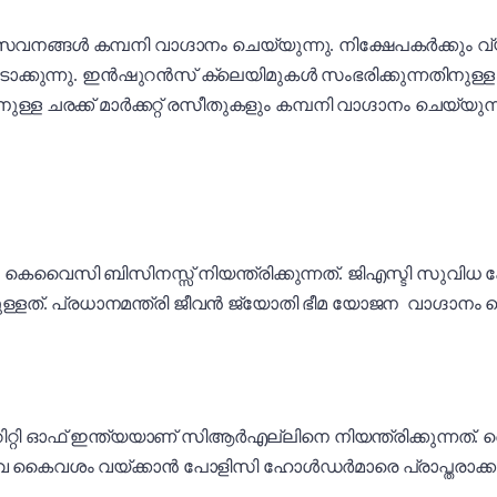
സേവനങ്ങൾ കമ്പനി വാഗ്ദാനം ചെയ്യുന്നു. നിക്ഷേപകർക്കും വ
ി ഈടാക്കുന്നു. ഇൻഷുറൻസ് ക്ലെയിമുകൾ സംഭരിക്കുന്നതിനുള്
്ള ചരക്ക് മാർക്കറ്റ് രസീതുകളും കമ്പനി വാഗ്ദാനം ചെയ്യുന്
‌വൈ‌സി ബിസിനസ്സ് നിയന്ത്രിക്കുന്നത്. ജിഎസ്ടി സുവിധ കേന്
കുള്ളത്. പ്രധാനമന്ത്രി ജീവൻ ജ്യോതി ഭീമ യോജന വാഗ്ദാ
റി ഓഫ് ഇന്ത്യയാണ് സി‌ആർ‌എല്ലിനെ നിയന്ത്രിക്കുന്
കൈവശം വയ്ക്കാൻ പോളിസി ഹോൾഡർമാരെ പ്രാപ്തരാക്കുന്