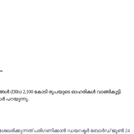
ം.
ൾ (DIIs) 2,100 കോടി രൂപയുടെ ഓഹരികൾ വാങ്ങികൂട്ടി.
ർ പറയുന്നു.
േഖരിക്കുന്നത് പരിഗണിക്കാൻ ഡയറക്ടർ ബോർഡ് ജൂൺ 24