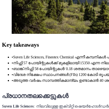
Key takeaways
•
Suven Life Sciences, Fineotex Chemical എന്നീ കമ്
•
നിഫ്റ്റി 57 പോയിന്റുകൾക്ക് മുകളിലായി 15350 എന്ന 
•
ബാങ്ക് നിഫ്റ്റി 58 പോയിന്റുകൾ/ 0.18 ശതമാനം താഴെ
•
വിദേശ നിക്ഷേപ സ്ഥാപനങ്ങൾ (FIIs) 1200 കോടി രൂപയ
•
അടുത്ത വർഷം സാമ്പത്തികമാന്ദ്യം ഉണ്ടാകാൻ 40 
പ്രധാനതലക്കെട്ടുകൾ
Suven Life Sciences
: നിലവിലുള്ള ഇക്വിറ്റി ഷെയർഹോൾഡർ