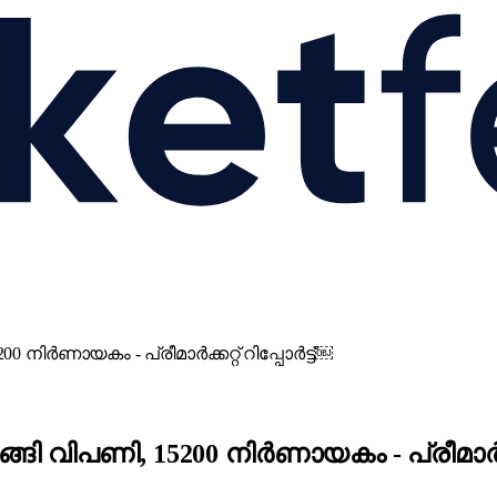
0 നിർണായകം - പ്രീമാർക്കറ്റ് റിപ്പോർട്ട്￼
്ങി വിപണി, 15200 നിർണായകം - പ്രീമാർക്കറ