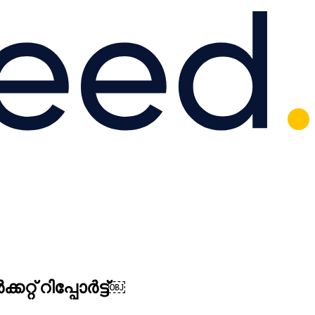
്റ് റിപ്പോർട്ട്￼