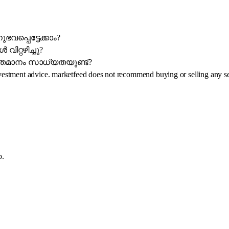
വപ്പെട്ടേക്കാം?
റ്റഴിച്ചു?
ശതമാനം സാധ്യതയുണ്ട്?
investment advice. marketfeed does not recommend buying or selling any se
p.