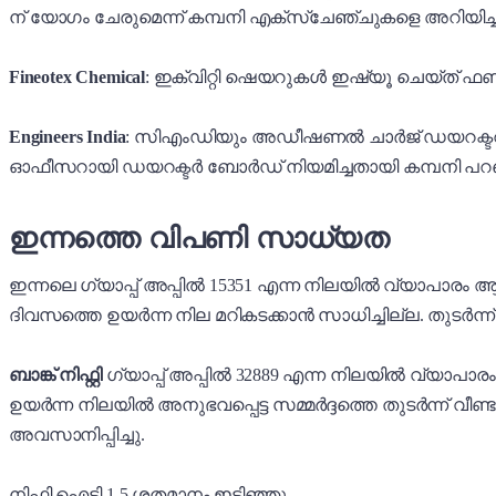
ന് യോഗം ചേരുമെന്ന് കമ്പനി എക്സ്ചേഞ്ചുകളെ അറിയിച്ച
Fineotex Chemical
: ഇക്വിറ്റി ഷെയറുകൾ ഇഷ്യൂ ചെയ്ത് ഫണ്
Engineers India
: സിഎംഡിയും അഡീഷണൽ ചാർജ് ഡയറക്ടറു
ഓഫീസറായി ഡയറക്ടർ ബോർഡ് നിയമിച്ചതായി കമ്പനി പറഞ
ഇന്നത്തെ വിപണി സാധ്യത
ഇന്നലെ ഗ്യാപ്പ് അപ്പിൽ 15351 എന്ന നിലയിൽ വ്യാപാരം ആര
ദിവസത്തെ ഉയർന്ന നില മറികടക്കാൻ സാധിച്ചില്ല. തുടർന്ന് 
ബാങ്ക് നിഫ്റ്റി
ഗ്യാപ്പ് അപ്പിൽ 32889 എന്ന നിലയിൽ വ്യാപാര
ഉയർന്ന നിലയിൽ അനുഭവപ്പെട്ട സമ്മർദ്ദത്തെ തുടർന്ന് വീണ്ട
അവസാനിപ്പിച്ചു.
നിഫ്റ്റി ഐടി 1.5 ശതമാനം ഇടിഞ്ഞു.