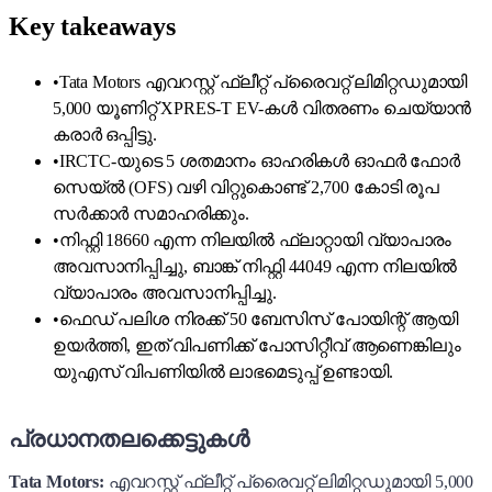
Key takeaways
•
Tata Motors എവറസ്റ്റ് ഫ്ലീറ്റ് പ്രൈവറ്റ് ലിമിറ്റഡുമായി
5,000 യൂണിറ്റ് XPRES-T EV-കൾ വിതരണം ചെയ്യാൻ
കരാർ ഒപ്പിട്ടു.
•
IRCTC-യുടെ 5 ശതമാനം ഓഹരികൾ ഓഫർ ഫോർ
സെയ്ല്‍ (OFS) വഴി വിറ്റുകൊണ്ട് 2,700 കോടി രൂപ
സർക്കാർ സമാഹരിക്കും.
•
നിഫ്റ്റി 18660 എന്ന നിലയിൽ ഫ്ലാറ്റായി വ്യാപാരം
അവസാനിപ്പിച്ചു, ബാങ്ക് നിഫ്റ്റി 44049 എന്ന നിലയിൽ
വ്യാപാരം അവസാനിപ്പിച്ചു.
•
ഫെഡ് പലിശ നിരക്ക് 50 ബേസിസ് പോയിന്റ് ആയി
ഉയർത്തി, ഇത് വിപണിക്ക് പോസിറ്റീവ് ആണെങ്കിലും
യുഎസ് വിപണിയിൽ ലാഭമെടുപ്പ് ഉണ്ടായി.
പ്രധാനതലക്കെട്ടുകൾ
Tata Motors:
എവറസ്റ്റ് ഫ്ലീറ്റ് പ്രൈവറ്റ് ലിമിറ്റഡുമായി 5,000