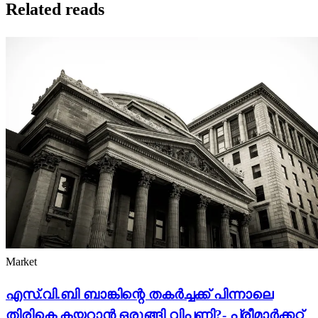
Related reads
Market
എസ്.വി.ബി ബാങ്കിന്റെ തകർച്ചക്ക് പിന്നാലെ
തിരികെ കയറാൻ ഒരുങ്ങി വിപണി?- പ്രീമാർക്കറ്റ്