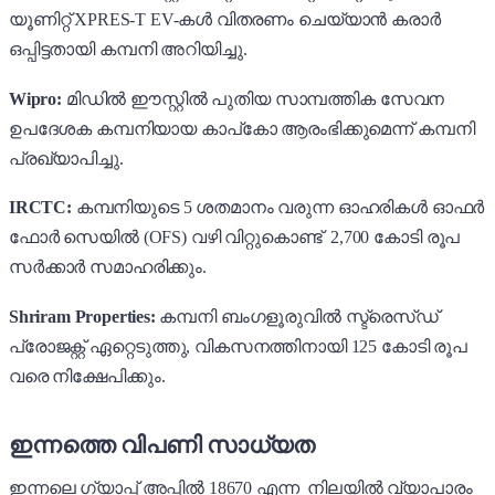
യൂണിറ്റ് XPRES-T EV-കൾ വിതരണം ചെയ്യാൻ കരാർ
ഒപ്പിട്ടതായി കമ്പനി അറിയിച്ചു.
Wipro:
മിഡിൽ ഈസ്റ്റിൽ പുതിയ സാമ്പത്തിക സേവന
ഉപദേശക കമ്പനിയായ കാപ്‌കോ ആരംഭിക്കുമെന്ന് കമ്പനി
പ്രഖ്യാപിച്ചു.
IRCTC:
കമ്പനിയുടെ 5 ശതമാനം വരുന്ന ഓഹരികൾ ഓഫർ
ഫോർ സെയിൽ (OFS) വഴി വിറ്റുകൊണ്ട് 2,700 കോടി രൂപ
സർക്കാർ സമാഹരിക്കും.
Shriram Properties:
കമ്പനി ബംഗളൂരുവിൽ സ്ട്രെസ്ഡ്
പ്രോജക്റ്റ് ഏറ്റെടുത്തു, വികസനത്തിനായി 125 കോടി രൂപ
വരെ നിക്ഷേപിക്കും.
ഇന്നത്തെ വിപണി സാധ്യത
ഇന്നലെ ഗ്യാപ്പ് അപ്പിൽ 18670 എന്ന നിലയിൽ വ്യാപാരം