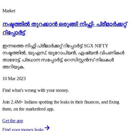
Market
നഷ്ടത്തിൽ തുറക്കാൻ ഒരുങ്ങി നിഫ്റ്റി- പ്രീമാർക്കറ്റ്
റിപ്പോർട്ട്
ഇന്നത്തെ നിഫ്റ്റി പ്രീമാർക്കറ്റ് റിപ്പോർട്ട്: SGX NIFTY
നഷ്ടത്തിൽ, യുഎസ്, യൂറോപ്യൻ, ഏഷ്യൻ വിപണികൾ
താഴോട്ട്. പ്രധാന സപ്പോർട്ട്, റെസിസ്റ്റൻസ് നിലകൾ
അറിയുക.
10 Mar 2023
Find what’s wrong with your money.
Join 2.4M+ Indians spotting the leaks in their finances, and fixing
them, on the marketfeed app.
Get the app
Find your money leaks