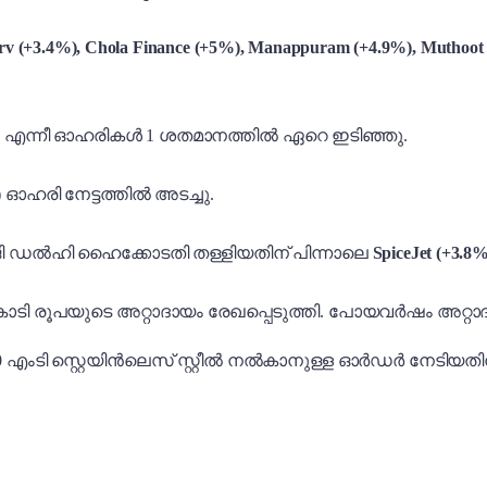
erv (+3.4%), Chola Finance (+5%), Manappuram (+4.9%), Muthoot
)
എന്നീ ഓഹരികൾ 1 ശതമാനത്തിൽ ഏറെ ഇടിഞ്ഞു.
)
ഓഹരി നേട്ടത്തിൽ അടച്ചു.
ജി ഡൽഹി ഹൈക്കോടതി തള്ളിയതിന് പിന്നാലെ
SpiceJet (+3.8%
ോടി രൂപയുടെ അറ്റാദായം രേഖപ്പെടുത്തി. പോയവർഷം അറ്റാദ
0 എംടി സ്റ്റെയിൻലെസ് സ്റ്റീൽ നൽകാനുള്ള ഓർഡർ നേടിയതിന