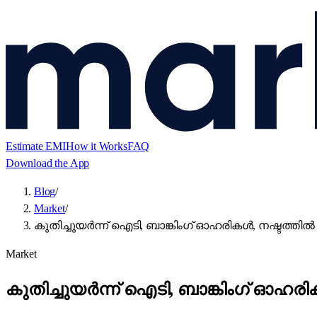
Estimate EMI
How it Works
FAQ
Download the App
Blog
/
Market
/
കുതിച്ചുയർന്ന് ഐടി, ബാങ്കിംഗ് ഓഹരികൾ, നഷ്ടത്തിൽ അടച്ച
Market
കുതിച്ചുയർന്ന് ഐടി, ബാങ്കിംഗ് ഓഹരികൾ, 