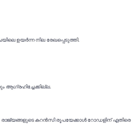
ചയിലെ ഉയർന്ന നില രേഖപ്പെടുത്തി.
ം ആഗ്രഹിച്ചേക്കില്ല.
റ്റു രാജ്യങ്ങളുടെ കറൻസി രൂപയേക്കാൾ റോഡളിന് എതിരെ