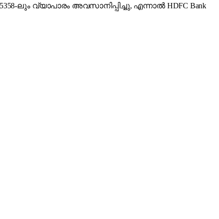
ി 35358-ലും വ്യാപാരം അവസാനിപ്പിച്ചു, എന്നാൽ HDFC Bank