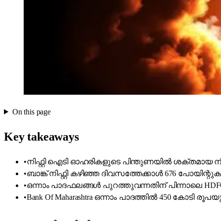
On this page
Key takeaways
•
നിഫ്റ്റി ഐടി ഓഹരികളുടെ പിന്തുണയിൽ ശക്തമായ നീക
•
ബാങ്ക് നിഫ്റ്റി കഴിഞ്ഞ ദിവസത്തേക്കാൾ 676 പോയിന്
•
ഒന്നാം പാദഫലങ്ങൾ പുറത്തുവന്നതിന് പിന്നാലെ HDF
•
Bank Of Maharashtra ഒന്നാം പാദത്തിൽ 450 കോടി രൂപയ