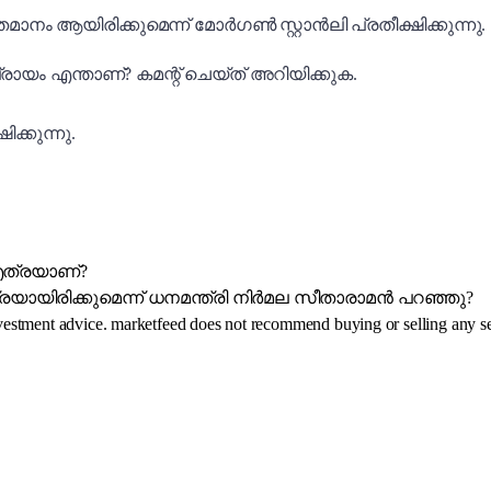
ാനം ആയിരിക്കുമെന്ന് മോർഗൺ സ്റ്റാൻലി പ്രതീക്ഷിക്കുന്നു.
ിപ്രായം എന്താണ്? കമന്റ് ചെയ്ത് അറിയിക്കുക.
ിക്കുന്നു.
 എത്രയാണ്?
രയായിരിക്കുമെന്ന് ധനമന്ത്രി നിർമല സീതാരാമൻ പറഞ്ഞു?
investment advice. marketfeed does not recommend buying or selling any se