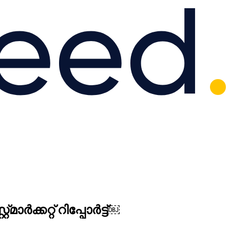
ർക്കറ്റ് റിപ്പോർട്ട്￼