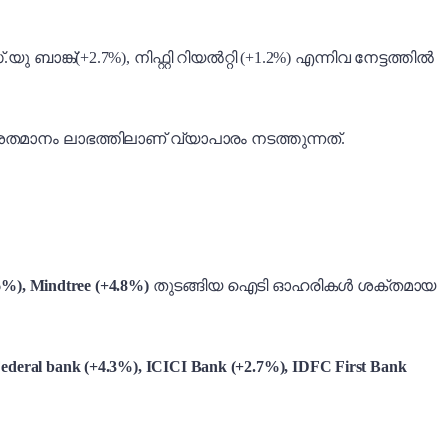
എസ്.യു ബാങ്ക്(+2.7%), നിഫ്റ്റി റിയൽറ്റി (+1.2%) എന്നിവ നേട്ടത്തിൽ
മാനം ലാഭത്തിലാണ് വ്യാപാരം നടത്തുന്നത്.
6%), Mindtree (+4.8%)
തുടങ്ങിയ ഐടി ഓഹരികൾ ശക്തമായ
ederal bank (+4.3%), ICICI Bank (+2.7%), IDFC First Bank