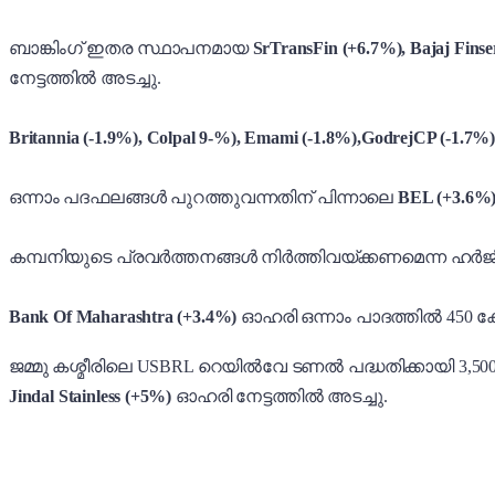
ബാങ്കിംഗ് ഇതര സ്ഥാപനമായ
SrTransFin (+6.7%), Bajaj Fins
നേട്ടത്തിൽ അടച്ചു.
Britannia (-1.9%), Colpal 9-%), Emami (-1.8%),GodrejCP (-1.7%
ഒന്നാം പദഫലങ്ങൾ പുറത്തുവന്നതിന് പിന്നാലെ
BEL (+3.6%
കമ്പനിയുടെ പ്രവർത്തനങ്ങൾ നിർത്തിവയ്ക്കണമെന്ന ഹർ
Bank Of Maharashtra (+3.4%)
ഓഹരി ഒന്നാം പാദത്തിൽ 450 ക
ജമ്മു കശ്മീരിലെ USBRL റെയിൽവേ ടണൽ പദ്ധതിക്കായി 3,50
Jindal Stainless (+5%)
ഓഹരി നേട്ടത്തിൽ അടച്ചു.