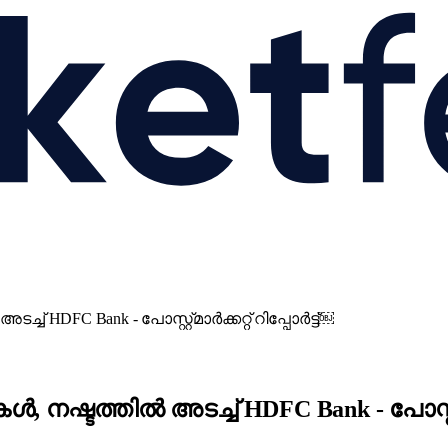
് HDFC Bank - പോസ്റ്റ്മാർക്കറ്റ് റിപ്പോർട്ട്￼
നഷ്ടത്തിൽ അടച്ച് HDFC Bank - പോസ്റ്റ്മാ