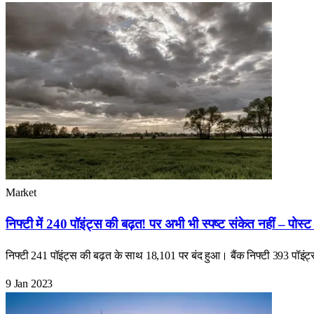
Market
निफ्टी में 240 पॉइंट्स की बढ़त! पर अभी भी स्पष्ट संकेत नहीं – पोस्
निफ्टी 241 पॉइंट्स की बढ़त के साथ 18,101 पर बंद हुआ। बैंक निफ्टी 393 पॉइं
9 Jan 2023