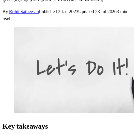
By
Rohit Satheesan
Published
2 Jan 2023
Updated
23 Jul 2026
3
min
read
Key takeaways