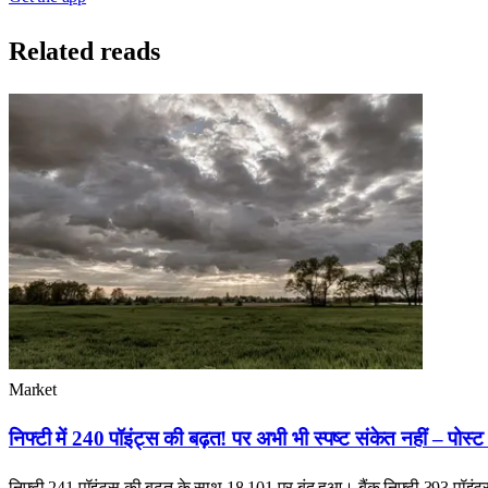
Related reads
Market
निफ्टी में 240 पॉइंट्स की बढ़त! पर अभी भी स्पष्ट संकेत नहीं – पोस्
निफ्टी 241 पॉइंट्स की बढ़त के साथ 18,101 पर बंद हुआ। बैंक निफ्टी 393 पॉइं