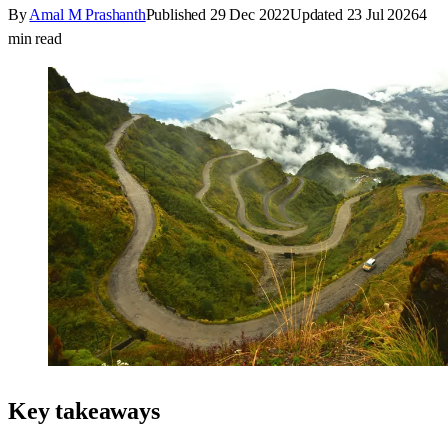
By
Amal M Prashanth
Published
29 Dec 2022
Updated
23 Jul 2026
4
min read
Key takeaways