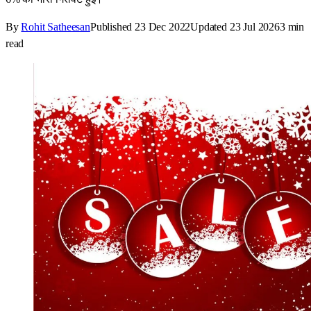
By
Rohit Satheesan
Published
23 Dec 2022
Updated
23 Jul 2026
3
min
read