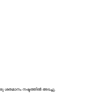
നിവ ഒരു ശതമാനം നഷ്ടത്തിൽ അടച്ചു.