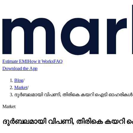
Estimate EMI
How it Works
FAQ
Download the App
Blog
/
Market
/
ദുർബലമായി വിപണി, തിരികെ കയറി ഐടി ഓഹരികൾ- പോസ്റ്റ
Market
ദുർബലമായി വിപണി, തിരികെ കയറി ഐടി ഓ