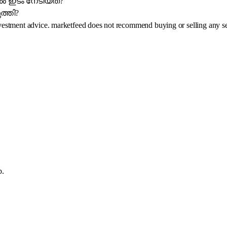
യിൽ ഇടം നേടിയത്?
ത്തി?
investment advice. marketfeed does not recommend buying or selling any se
p.