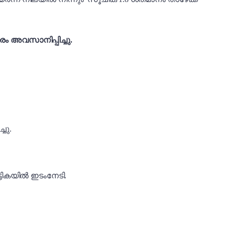
രം അവസാനിപ്പിച്ചു.
ചു.
പട്ടികയിൽ ഇടംനേടി.