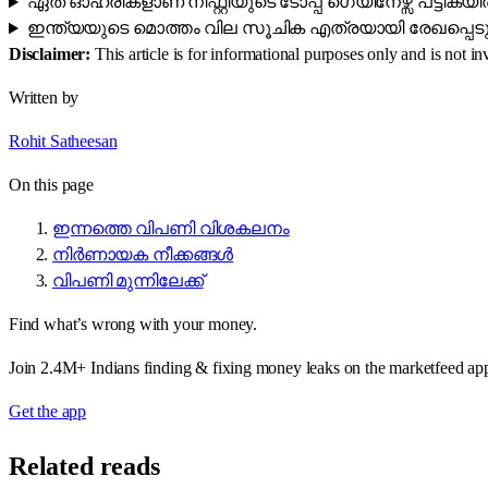
ഏത് ഓഹരികളാണ് നിഫ്റ്റിയുടെ ടോപ്പ് ഗെയിനേഴ്സ് പട്ടിക
ഇന്ത്യയുടെ മൊത്തം വില സൂചിക എത്രയായി രേഖപ്പെടു
Disclaimer:
This article is for informational purposes only and is not 
Written by
Rohit Satheesan
On this page
ഇന്നത്തെ വിപണി വിശകലനം
നിർണായക നീക്കങ്ങൾ
വിപണി മുന്നിലേക്ക്
Find what’s wrong with your money.
Join 2.4M+ Indians finding & fixing money leaks on the marketfeed ap
Get the app
Related reads