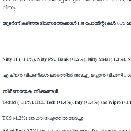
വീണു.
തുടർന്ന് കഴിഞ്ഞ ദിവസത്തേക്കാൾ 139 പോയിന്റുകൾ/ 0.75 ശ
Nifty IT (+1.1%), Nifty PSU Bank (+1.5%), Nifty Metal (-1.3%),
N
ഏഷ്യൻ വിപണികൾ ലാഭത്തിൽ അടച്ചു. ജപ്പാൻ വിപണി 1 ശത
നിർണായക നീക്കങ്ങൾ
TechM (+3.1%), HCL Tech (+1.4%), Infy (+1.4%)
and
Wipro (+1
TCS (-1.2%)
ഓഹരി നഷ്ടത്തിൽ അടച്ചു.
Adani Ent (-2.7%)
ഓഹരി നഷ്ടത്തിൽ അടച്ച് നിഫ്റ്റിയുടെ ലൂസർ പ