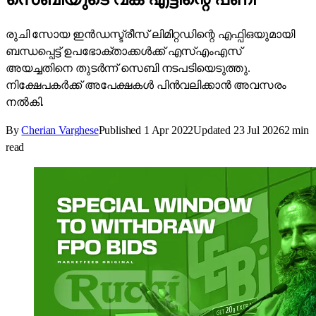
രുചി സോയ ഇൻഡസ്ട്രീസ് ലിമിറ്റഡിന്റെ എഫ്പിഒയുമായി
ബന്ധപ്പെട്ട് ഉപഭോക്താക്കൾക്ക് എസ്എംഎസ്
അയച്ചതിനെ തുടർന്ന് സെബി നടപടിയെടുത്തു.
നിക്ഷേപകർക്ക് അപേക്ഷകൾ പിൻവലിക്കാൻ അവസരം
നൽകി.
By
Cherian Varghese
Published
1 Apr 2022
Updated
23 Jul 2026
2
min
read