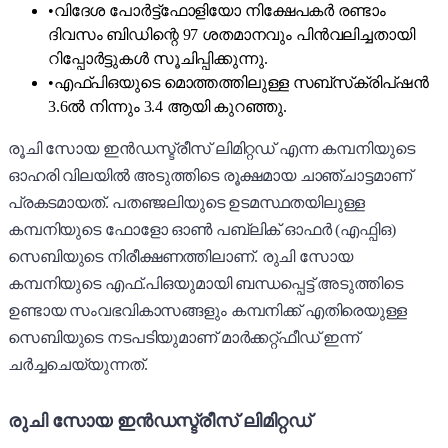
•
വിദേശ പോർട്ട്ഫോളിയോ നിക്ഷേപകർ രണ്ടാം
ദിവസം ബിഡിന്റെ 97 ശതമാനവും പിൻവലിച്ചതായി
റിപ്പോർട്ടുകൾ സൂചിപ്പിക്കുന്നു.
•
എഫ്‌പിഒയുടെ മൊത്തത്തിലുള്ള സബ്‌സ്‌ക്രിപ്‌ഷൻ
3.6ൽ നിന്നും 3.4 ആയി കുറഞ്ഞു.
രൂചി സോയ ഇൻഡസ്ട്രീസ് ലിമിറ്റഡ് എന്ന കമ്പനിയുടെ
ഓഹരി വിലയിൽ അടുത്തിടെ രൂക്ഷമായ ചാഞ്ചാട്ടമാണ്
പ്രകടമായത്. പതഞ്ജലിയുടെ ഉടമസ്ഥതയിലുള്ള
കമ്പനിയുടെ ഫോളോ ഓൺ പബ്ലിക് ഓഫർ (എഫ്പിഒ)
സെബിയുടെ നിരീക്ഷണത്തിലാണ്. രുചി സോയ
കമ്പനിയുടെ എഫ്.പിഒയുമായി ബന്ധപ്പെട്ട് അടുത്തിടെ
ഉണ്ടായ സംവഭവികാസങ്ങളും കമ്പനിക്ക് എതിരെയുള്ള
സെബിയുടെ നടപടിയുമാണ് മാർക്കറ്റ്ഫീഡ് ഇന്ന്
ചർച്ചചെയ്യുന്നത്.
രുചി സോയ ഇൻഡസ്ട്രീസ് ലിമിറ്റഡ്