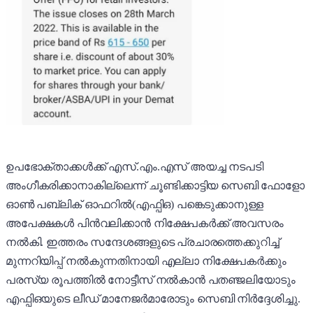
ഉപഭോക്താക്കൾക്ക് എസ്.എം.എസ് അയച്ച നടപടി
അംഗീകരിക്കാനാകില്ലെന്ന് ചൂണ്ടിക്കാട്ടിയ സെബി ഫോളോ
ഓൺ പബ്ലിക് ഓഫറിൽ(എഫ്പിഒ) പങ്കെടുക്കാനുള്ള
അപേക്ഷകൾ പി‌ൻവലിക്കാൻ നിക്ഷേപകർക്ക് അവസരം
നൽകി. ഇത്തരം സന്ദേശങ്ങളുടെ പ്രചാരത്തെക്കുറിച്ച്
മുന്നറിയിപ്പ് നൽകുന്നതിനായി എല്ലാ നിക്ഷേപകർക്കും
പരസ്യ രൂപത്തിൽ നോട്ടീസ് നൽകാൻ പതഞ്ജലിയോടും
എഫ്പിഒയുടെ ലീഡ് മാനേജർമാരോടും സെബി നിർദ്ദേശിച്ചു.