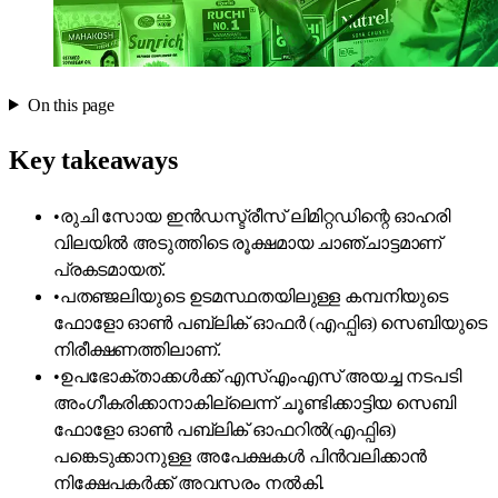
On this page
Key takeaways
•
രുചി സോയ ഇൻഡസ്ട്രീസ് ലിമിറ്റഡിന്റെ ഓഹരി
വിലയിൽ അടുത്തിടെ രൂക്ഷമായ ചാഞ്ചാട്ടമാണ്
പ്രകടമായത്.
•
പതഞ്ജലിയുടെ ഉടമസ്ഥതയിലുള്ള കമ്പനിയുടെ
ഫോളോ ഓൺ പബ്ലിക് ഓഫർ (എഫ്പിഒ) സെബിയുടെ
നിരീക്ഷണത്തിലാണ്.
•
ഉപഭോക്താക്കൾക്ക് എസ്എംഎസ് അയച്ച നടപടി
അംഗീകരിക്കാനാകില്ലെന്ന് ചൂണ്ടിക്കാട്ടിയ സെബി
ഫോളോ ഓൺ പബ്ലിക് ഓഫറിൽ(എഫ്പിഒ)
പങ്കെടുക്കാനുള്ള അപേക്ഷകൾ പിൻവലിക്കാൻ
നിക്ഷേപകർക്ക് അവസരം നൽകി.