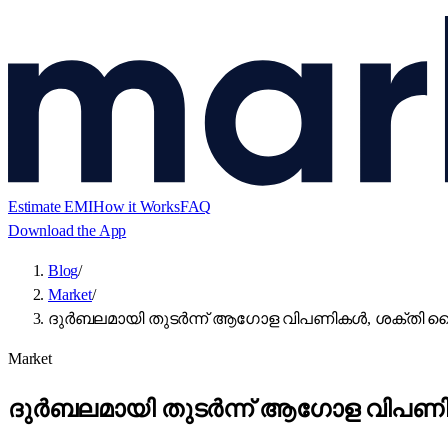
Estimate EMI
How it Works
FAQ
Download the App
Blog
/
Market
/
ദുർബലമായി തുടർന്ന് ആഗോള വിപണികൾ, ശക്തി കൈവരിക്കാ
Market
ദുർബലമായി തുടർന്ന് ആഗോള വിപണികൾ, ശക