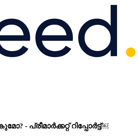
- പ്രീമാർക്കറ്റ് റിപ്പോർട്ട്￼