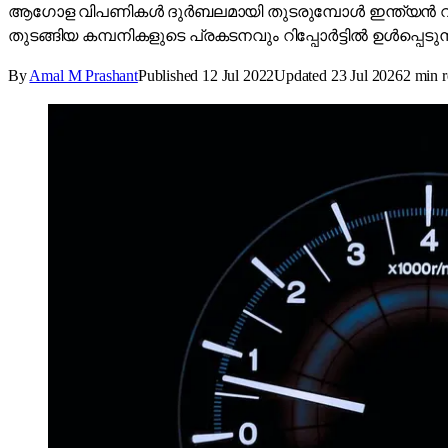
ആഗോള വിപണികൾ ദുർബലമായി തുടരുമ്പോൾ ഇന്ത്യൻ വിപണിക്ക് 
തുടങ്ങിയ കമ്പനികളുടെ പ്രകടനവും റിപ്പോർട്ടിൽ ഉൾപ്പെടുന്
By
Amal M Prashant
Published
12 Jul 2022
Updated
23 Jul 2026
2
min r