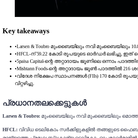
Key takeaways
•
Larsen & Toubro മുംബൈയിലും നവി മുംബൈയിലും 10.8 
•
HFCL-ന് 59.22 കോടി രൂപയുടെ ഓർഡർ ലഭിച്ചു, ഇത
•
5paisa Capital-ന്റെ അറ്റാദായം ജൂണിലെ ഒന്നാം പാദത
•
Mishtann Foods-ന്റെ അറ്റാദായം ജൂൺ പാദത്തിൽ 216 
•
വിദേശ നിക്ഷേപ സ്ഥാപനങ്ങൾ (FIIs) 170 കോടി രൂപയു
വിറ്റഴിച്ചു.
പ്രധാനതലക്കെട്ടുകൾ
Larsen & Toubro:
മുംബൈയിലും നവി മുംബൈയിലും മൊത്തം 10.
HFCL:
വിവിധ ടെലികോം സർക്കിളുകളിൽ തങ്ങളുടെ ഫൈബർ ട
രാജ്യത്തെ പ്രമുഖ സ്വകാര്യ ടെലികോം ഓപ്പറേറ്റർമാരിൽ ഒര