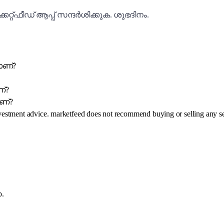
കറ്റ്ഫീഡ് ആപ്പ് സന്ദർശിക്കുക. ശുഭദിനം.
ാണ്?
ണ്?
ാണ്?
investment advice. marketfeed does not recommend buying or selling any se
p.