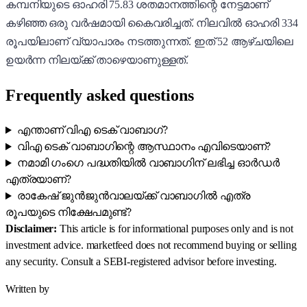
കമ്പനിയുടെ ഓഹരി 75.83 ശതമാനത്തിന്റെ നേട്ടമാണ്
കഴിഞ്ഞ ഒരു വർഷമായി കെെവരിച്ചത്. നിലവിൽ ഓഹരി 334
രൂപയിലാണ് വ്യാപാരം നടത്തുന്നത്. ഇത് 52 ആഴ്ചയിലെ
ഉയർന്ന നിലയ്ക്ക് താഴെയാണുള്ളത്.
Frequently asked questions
എന്താണ് വിഎ ടെക് വാബാഗ്?
വിഎ ടെക് വാബാഗിന്റെ ആസ്ഥാനം എവിടെയാണ്?
നമാമി ഗംഗെ പദ്ധതിയിൽ വാബാഗിന് ലഭിച്ച ഓർഡർ
എത്രയാണ്?
രാകേഷ് ജുൻജുൻവാലയ്ക്ക് വാബാഗിൽ എത്ര
രൂപയുടെ നിക്ഷേപമുണ്ട്?
Disclaimer:
This article is for informational purposes only and is not
investment advice. marketfeed does not recommend buying or selling
any security. Consult a SEBI-registered advisor before investing.
Written by