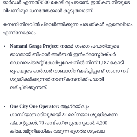
ഓർഡർ എന്നത് 9500 കോടി രൂപയാണ്. ഇത് കമ്പനിയുടെ
വിപണി മൂലധനത്തേക്കാൾ കൂടുതലാണ്.
കമ്പനി നിലവിൽ പ്രവർത്തിക്കുന്ന പദ്ധതികൾ ഏതെല്ലാം
എന്ന് നോക്കാം.
Namami Gange Project:
നമാമി ഗംഗെ പദ്ധതിയുടെ
ഭാഗമായി ബീഹാർ അർബൻ ഇൻഫ്രാസ്ട്രക്ചർ
ഡെവലപ്‌മെന്റ് കോർപ്പറേഷനിൽ നിന്ന് 1,187 കോടി
രൂപയുടെ ഓർഡർ വാബാഗിന് ലഭിച്ചിട്ടുണ്ട്. ഗംഗാ നദി
ശുദ്ധീകരിക്കുന്നതിനാണ് കമ്പനിക്ക് പദ്ധതി
ലഭിച്ചിരിക്കുന്നത്.
One City One Operator:
ആഗ്രയിലും
ഗാസിയാബാദിലുമായി 22 മലിനജല ശുദ്ധീകരണ
പ്ലാന്റുകൾ, 70 പമ്പിംഗ് സ്റ്റേഷനുകൾ, 4,200
കിലോമീറ്ററിലധികം വരുന്ന ഭൂഗർഭ ശൃംഖല