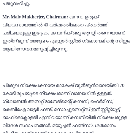
പങ്കുവഹിച്ചു.
Mr. Maly Mukherjee, Chairman:
ഖനന, ഉരുക്ക്
വ്യവസായത്തിൽ
40 വർഷത്തിലേറെ പ്രവർത്തി
പരിചയമുള്ള ഇദ്ദേഹം കമ്പനിക്ക് ഒരു ആസ്തി തന്നെയാണ്.
ഇതിന് മുമ്പ് അദ്ദേഹം എസ്സാർ സ്റ്റീൽ ഗ്ലോബലിന്റെ സിഇഒ
ആയി സേവനമനുഷ്ഠിച്ചിരുന്നു.
പ്രമുഖ നിക്ഷേപകനായ രാകേഷ് ജുൻജുൻവാലയ്ക്ക് 170
കോടി രൂപയുടെ നിക്ഷേപമാണ് വാബാഗിൽ ഉള്ളത്.
ഗ്ലോബൽ അസറ്റ് മാനേജ്മെന്റ് കമ്പനി, ഹെർമിസ്,
കെബിഐ വാട്ടർ ഫണ്ട്, മസാച്ചുസെറ്റ്സ് ഇൻസ്റ്റിറ്റ്യൂട്ട്
ഓഫ് ടെക്നോളജി എന്നിവയാണ് കമ്പനിയിൽ നിക്ഷേപമുള്ള
വിദേശ സ്ഥാപനങ്ങൾ. മ്യൂച്ചൽ ഫണ്ട്സ് 3 ശതമാനം