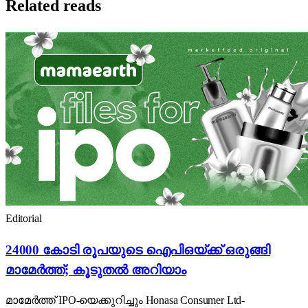
Related reads
Editorial
24000 കോടി രൂപയുടെ ഐപിഒയ്ക്ക് ഒരുങ്ങി
മാമേർത്ത്; കൂടുതൽ അറിയാം
മാമേർത്ത് IPO-യെക്കുറിച്ചും Honasa Consumer Ltd-