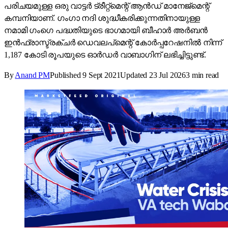
പരിചയമുള്ള ഒരു വാട്ടർ ട്രീറ്റ്മെന്റ് ആൻഡ് മാനേജ്മെന്റ്
കമ്പനിയാണ്. ഗംഗാ നദി ശുദ്ധീകരിക്കുന്നതിനായുള്ള
നമാമി ഗംഗെ പദ്ധതിയുടെ ഭാഗമായി ബീഹാർ അർബൻ
ഇൻഫ്രാസ്ട്രക്ചർ ഡെവലപ്‌മെന്റ് കോർപ്പറേഷനിൽ നിന്ന്
1,187 കോടി രൂപയുടെ ഓർഡർ വാബാഗിന് ലഭിച്ചിട്ടുണ്ട്.
By
Anand PM
Published
9 Sept 2021
Updated
23 Jul 2026
3
min read