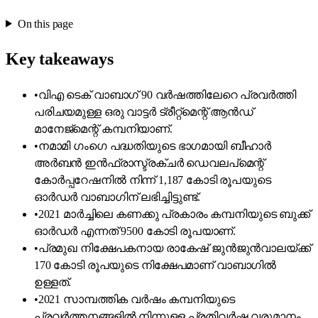
On this page
Key takeaways
•
വിഎ ടെക് വാബാഗ് 90 വർഷത്തിലേറെ പ്രവർത്തി
പരിചയമുള്ള ഒരു വാട്ടർ ട്രീറ്റ്മെന്റ് ആൻഡ്
മാനേജ്മെന്റ് കമ്പനിയാണ്.
•
നമാമി ഗംഗെ പദ്ധതിയുടെ ഭാഗമായി ബീഹാർ
അർബൻ ഇൻഫ്രാസ്ട്രക്ചർ ഡെവലപ്‌മെന്റ്
കോർപ്പറേഷനിൽ നിന്ന് 1,187 കോടി രൂപയുടെ
ഓർഡർ വാബാഗിന് ലഭിച്ചിട്ടുണ്ട്.
•
2021 മാർച്ചിലെ കണക്കു പ്രകാരം കമ്പനിയുടെ ബുക്ക്
ഓർഡർ എന്നത് 9500 കോടി രൂപയാണ്.
•
പ്രമുഖ നിക്ഷേപകനായ രാകേഷ് ജുൻജുൻവാലയ്ക്ക്
170 കോടി രൂപയുടെ നിക്ഷേപമാണ് വാബാഗിൽ
ഉള്ളത്.
•
2021 സാമ്പത്തിക വർഷം കമ്പനിയുടെ
പ്രവർത്തനങ്ങളിൽ നിന്നുള്ള പ്രതിവർഷ വരുമാനം