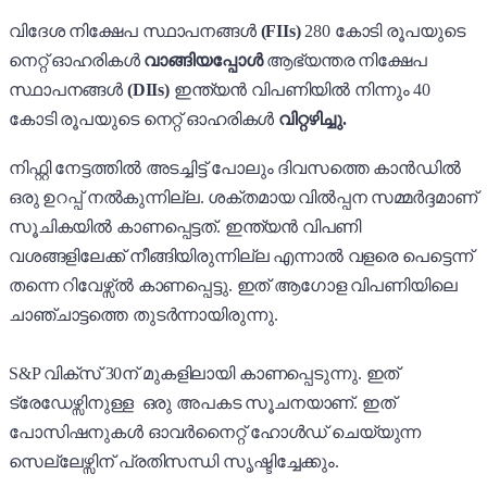
വിദേശ നിക്ഷേപ സ്ഥാപനങ്ങൾ
(FIIs)
280 കോടി രൂപയുടെ
നെറ്റ് ഓഹരികൾ
വാങ്ങിയപ്പോൾ
ആഭ്യന്തര നിക്ഷേപ
സ്ഥാപനങ്ങൾ
(DIIs)
ഇന്ത്യൻ വിപണിയിൽ നിന്നും 40
കോടി രൂപയുടെ നെറ്റ് ഓഹരികൾ
വിറ്റഴിച്ചു.
നിഫ്റ്റി നേട്ടത്തിൽ അടച്ചിട്ട് പോലും ദിവസത്തെ കാൻഡിൽ
ഒരു ഉറപ്പ് നൽകുന്നില്ല. ശക്തമായ വിൽപ്പന സമ്മർദ്ദമാണ്
സൂചികയിൽ കാണപ്പെട്ടത്. ഇന്ത്യൻ വിപണി
വശങ്ങളിലേക്ക് നീങ്ങിയിരുന്നില്ല എന്നാൽ വളരെ പെട്ടെന്ന്
തന്നെ റിവേഴ്സ്ൽ കാണപ്പെട്ടു. ഇത് ആഗോള വിപണിയിലെ
ചാഞ്ചാട്ടത്തെ തുടർന്നായിരുന്നു.
S&P വിക്സ് 30ന് മുകളിലായി കാണപ്പെടുന്നു. ഇത്
ട്രേഡേഴ്സിനുള്ള ഒരു അപകട സൂചനയാണ്. ഇത്
പോസിഷനുകൾ ഓവർനൈറ്റ് ഹോൾഡ് ചെയ്യുന്ന
സെല്ലേഴ്സിന് പ്രതിസന്ധി സൃഷ്ടിച്ചേക്കും.