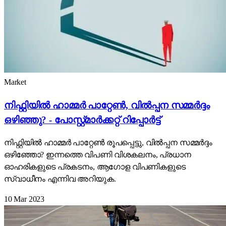
Market
നിഫ്റ്റിയിൽ ഹാമ്മർ പാറ്റേൺ, വിൽപ്പന സമ്മർദ്ദം
ഒഴിഞ്ഞു? - പോസ്റ്റ്മാർക്കറ്റ് റിപ്പോർട്ട്
നിഫ്റ്റിയിൽ ഹാമ്മർ പാറ്റേൺ രൂപപ്പെട്ടു, വിൽപ്പന സമ്മർദ്ദം
ഒഴിഞ്ഞോ? ഇന്നത്തെ വിപണി വിശകലനം, പ്രധാന
ഓഹരികളുടെ പ്രകടനം, ആഗോള വിപണികളുടെ
സ്വാധീനം എന്നിവ അറിയുക.
10 Mar 2023