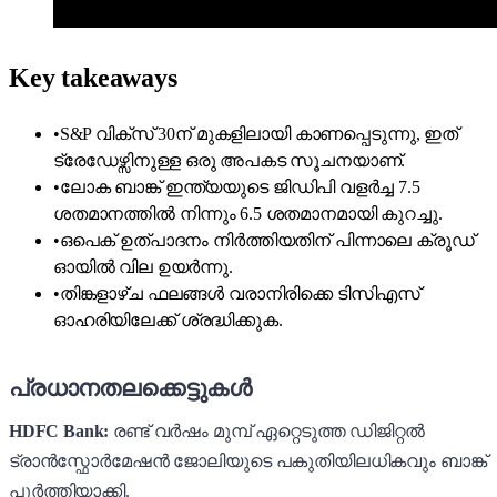
Key takeaways
•
S&P വിക്സ് 30ന് മുകളിലായി കാണപ്പെടുന്നു, ഇത്
ട്രേഡേഴ്സിനുള്ള ഒരു അപകട സൂചനയാണ്.
•
ലോക ബാങ്ക് ഇന്ത്യയുടെ ജിഡിപി വളർച്ച 7.5
ശതമാനത്തിൽ നിന്നും 6.5 ശതമാനമായി കുറച്ചു.
•
ഒപെക് ഉത്പാദനം നിർത്തിയതിന് പിന്നാലെ ക്രൂഡ്
ഓയിൽ വില ഉയർന്നു.
•
തിങ്കളാഴ്ച ഫലങ്ങൾ വരാനിരിക്കെ ടിസിഎസ്
ഓഹരിയിലേക്ക് ശ്രദ്ധിക്കുക.
പ്രധാനതലക്കെട്ടുകൾ
HDFC Bank:
രണ്ട് വർഷം മുമ്പ് ഏറ്റെടുത്ത ഡിജിറ്റൽ
ട്രാൻസ്ഫോർമേഷൻ ജോലിയുടെ പകുതിയിലധികവും ബാങ്ക്
പൂർത്തിയാക്കി.