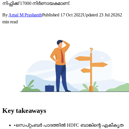
നിഫ്റ്റിക്ക് 17000 നിർണായകമാണ്.
By
Amal M Prashanth
Published
17 Oct 2022
Updated
23 Jul 2026
2
min read
Key takeaways
•
സെപ്റ്റംബർ പാദത്തിൽ HDFC ബാങ്കിന്റെ ഏകീകൃത