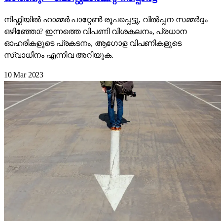
നിഫ്റ്റിയിൽ ഹാമ്മർ പാറ്റേൺ രൂപപ്പെട്ടു, വിൽപ്പന സമ്മർദ്ദം
ഒഴിഞ്ഞോ? ഇന്നത്തെ വിപണി വിശകലനം, പ്രധാന
ഓഹരികളുടെ പ്രകടനം, ആഗോള വിപണികളുടെ
സ്വാധീനം എന്നിവ അറിയുക.
10 Mar 2023