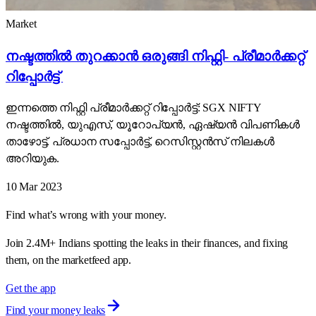
Market
നഷ്ടത്തിൽ തുറക്കാൻ ഒരുങ്ങി നിഫ്റ്റി- പ്രീമാർക്കറ്റ്
റിപ്പോർട്ട്
ഇന്നത്തെ നിഫ്റ്റി പ്രീമാർക്കറ്റ് റിപ്പോർട്ട്: SGX NIFTY
നഷ്ടത്തിൽ, യുഎസ്, യൂറോപ്യൻ, ഏഷ്യൻ വിപണികൾ
താഴോട്ട്. പ്രധാന സപ്പോർട്ട്, റെസിസ്റ്റൻസ് നിലകൾ
അറിയുക.
10 Mar 2023
Find what’s wrong with your money.
Join 2.4M+ Indians spotting the leaks in their finances, and fixing
them, on the marketfeed app.
Get the app
Find your money leaks