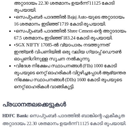
അറ്റാദായം 22.30 ശതമാനം ഉയർന്ന് 11125 കോടി
രൂപയായി.
•
സെപ്റ്റംബർ പാദത്തിൽ Bajaj Auto-യുടെ അറ്റാദായം
16 ശതമാനം ഇടിഞ്ഞ് 1719 കോടി രൂപയായി.
•
സെപ്റ്റംബർ പാദത്തിൽ Shree Cement-ന്റെ അറ്റാദായം
67.5 ശതമാനം ഇടിഞ്ഞ് 183.24 കോടി രൂപയായി.
•
SGX NIFTY 17085-ൽ വ്യാപാരം നടത്തുന്നത്
ഇന്ത്യൻ വിപണിയിൽ ഒരു വലിയ ഗ്യാപ്പ് ഡൌൺ
ഓപ്പണിഗിനുള്ള സൂചന നൽകുന്നു.
•
വിദേശ നിക്ഷേപ സ്ഥാപനങ്ങൾ (FIIs) 1000 കോടി
രൂപയുടെ നെറ്റ് ഓഹരികൾ വിറ്റഴിച്ചപ്പോൾ ആഭ്യന്തര
നിക്ഷേപ സ്ഥാപനങ്ങൾ (DIIs) 1600 കോടി രൂപയുടെ
നെറ്റ് ഓഹരികൾ വാങ്ങികൂട്ടി.
പ്രധാനതലക്കെട്ടുകൾ
HDFC Bank:
സെപ്റ്റംബർ പാദത്തിൽ ബാങ്കിന്റെ ഏകീകൃത
അറ്റാദായം 22.30 ശതമാനം ഉയർന്ന് 11125 കോടി രൂപയായി.