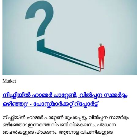
Market
നിഫ്റ്റിയിൽ ഹാമ്മർ പാറ്റേൺ, വിൽപ്പന സമ്മർദ്ദം
ഒഴിഞ്ഞു? - പോസ്റ്റ്മാർക്കറ്റ് റിപ്പോർട്ട്
നിഫ്റ്റിയിൽ ഹാമ്മർ പാറ്റേൺ രൂപപ്പെട്ടു, വിൽപ്പന സമ്മർദ്ദം
ഒഴിഞ്ഞോ? ഇന്നത്തെ വിപണി വിശകലനം, പ്രധാന
ഓഹരികളുടെ പ്രകടനം, ആഗോള വിപണികളുടെ