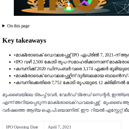
On this page
Key takeaways
•
മാക്രോടെക് ഡെവലപ്പേഴ്സ് IPO ഏപ്രിൽ 7, 2021-ന് ആരം
•
IPO വഴി 2,500 കോടി രൂപ സമാഹരിക്കാനാണ് മാക്രോടെക്
•
കമ്പനിക്ക് 2020 ഡിസംബർ വരെ 3,174 ഏക്കർ ഭൂമിയ
•
മാക്രോടെക് ഡെവലപ്പേഴ്സിന് ദുർബലമായ ബാലൻസ് ഷീ
•
കമ്പനിക്കെതിരെ 7,752 കോടി രൂപയുടെ 12 ക്രിമിനൽ
മുംബെെയിലെ ട്രംപ്പ് ടവർ, വേൾഡ് ട്രേഡ് സെന്റർ, ഇന്ത്യയ
എന്ന് അറിയപ്പെടുന്ന മാക്രോടെക് ഡവലപ്പേഴ്സ്. മുംബെെ ആ
വർഷത്തെ ആദ്യ ഐ.പി.ഒയാണിത്. ഈ റിയൽ എസ്റ്റേറ്റ് ഭീമനെ പ
IPO Opening Date
April 7, 2021