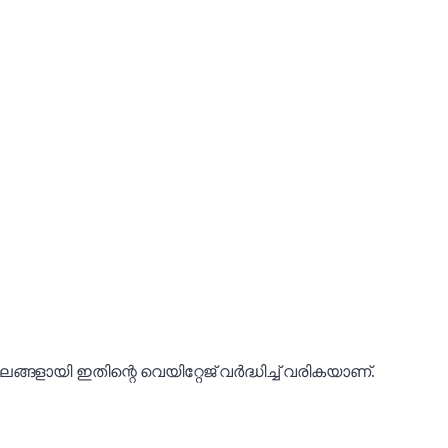
ങളായി ഇതിന്റെ വെയിറ്റേജ് വർദ്ധിച്ച് വരികയാണ്.