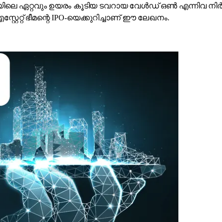
ിലെ ഏറ്റവും ഉയരം കൂടിയ ടവറായ വേൾഡ് ഒൺ എന്നിവ നിർമിച്ച 
്റേറ്റ് ഭീമന്റെ IPO-യെക്കുറിച്ചാണ് ഈ ലേഖനം.