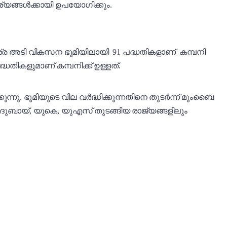
്യങ്ങൾക്കായി ഉപയോഗിക്കും.
രശ്ര അടി വികസന ഭൂമിയിലായി 91 പദ്ധതികളാണ് കമ്പനി
ധതികളുമാണ് കമ്പനിക്ക് ഉള്ളത്.
നു. ഭൂമിയുടെ വില വർദ്ധിക്കുന്നതിനെ തുടർന്ന് മുംബെെ
ർ, ദുബായ്, യുകെ, യുഎസ് തുടങ്ങിയ രാജ്യങ്ങളിലും