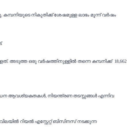
 കമ്പനിയുടെ നികുതിക്ക് ശേഷമുള്ള ലാഭം മൂന്ന് വർഷം
.
്. അടുത്ത ഒരു വർഷത്തിനുള്ളിൽ തന്നെ കമ്പനിക്ക് 18,662
ന മൂലധന ആവശ്യകതകൾ, നിയന്ത്രണ തടസ്സങ്ങൾ എന്നിവ
ിലയിൽ റിയൽ എസ്റ്റേറ്റ് ബിസിനസ് നടക്കുന്ന