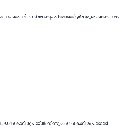
ശതമാനം ഓഹരി മാത്രമാകും പ്രെമോർട്ടർമാരുടെ കെെവശം
129.94 കോടി രൂപയിൽ നിന്നും 6569 കോടി രൂപയായി