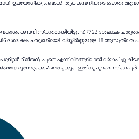
മായി ഉപയോഗിക്കും. ബാക്കി തുക കമ്പനിയുടെ പൊതു ആവശ
ം കമ്പനി സ്വന്തമാക്കിയിട്ടുണ്ട്. 77.22 ദശലക്ഷം ചതു
.86 ദശലക്ഷം ചതുരശ്രയടി വിസ്തീർണ്ണമുള്ള 18 ആസൂത്രിത പദ്
ൻ റീജിയൻ, പൂനെ എന്നിവിടങ്ങളിലായി വ്യാപിച്ചു കിടക്കുന്
തമായ മുന്നേറ്റം കാഴ്ചവച്ചേക്കും. ഇതിനുപുറമെ, സിംഗപ്പൂ