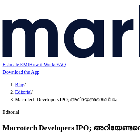
Estimate EMI
How it Works
FAQ
Download the App
Blog
/
Editorial
/
Macrotech Developers IPO; അറിയേണ്ടതെല്ലാം
Editorial
Macrotech Developers IPO; അറിയേണ്ട