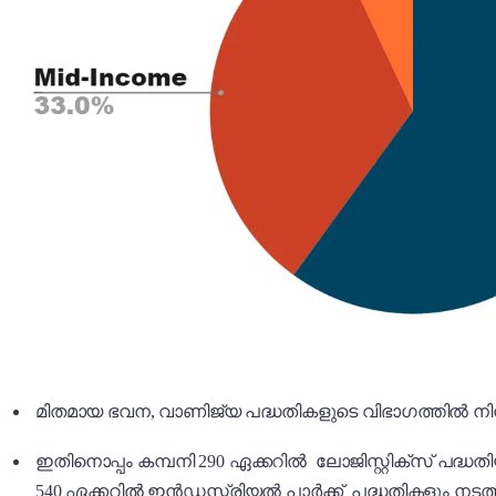
മിതമായ ഭവന, വാണിജ്യ പദ്ധതികളുടെ വിഭാഗത്തിൽ നിന്നു
ഇതിനൊപ്പം കമ്പനി 290 ഏക്കറിൽ ലോജിസ്റ്റിക്സ് പദ്ധത
540 ഏക്കറിൽ ഇൻഡസ്ട്രിയൽ പാർക്ക് പദ്ധതികളും നടത്ത