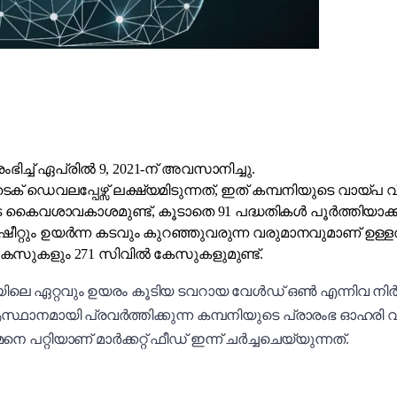
ഭിച്ച് ഏപ്രിൽ 9, 2021-ന് അവസാനിച്ചു.
 ഡെവലപ്പേഴ്സ് ലക്ഷ്യമിടുന്നത്, ഇത് കമ്പനിയുടെ വായ്പ വീട
ുടെ കൈവശാവകാശമുണ്ട്, കൂടാതെ 91 പദ്ധതികൾ പൂർത്തിയാക്
റ്റും ഉയർന്ന കടവും കുറഞ്ഞുവരുന്ന വരുമാനവുമാണ് ഉള്ളത
 കേസുകളും 271 സിവിൽ കേസുകളുമുണ്ട്.
ിലെ ഏറ്റവും ഉയരം കൂടിയ ടവറായ വേൾഡ് ഒൺ എന്നിവ നിർമിച്ച 
സ്ഥാനമായി പ്രവർത്തിക്കുന്ന കമ്പനിയുടെ പ്രാരംഭ ഓഹരി വി
റ്റിയാണ് മാർക്കറ്റ് ഫീഡ് ഇന്ന് ചർച്ചചെയ്യുന്നത്.