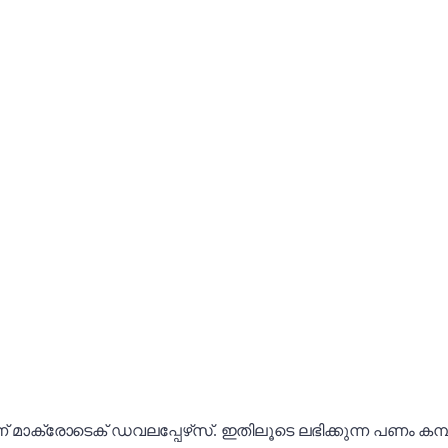
ക്രോടെക് ഡവലപ്പേഴ്‌സ്. ഇതിലൂടെ ലഭിക്കുന്ന പണം കമ്പനിയ