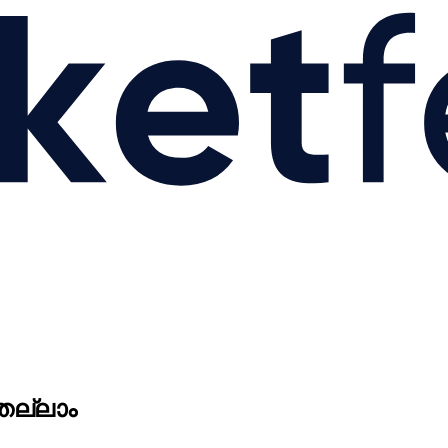
തെല്ലാം