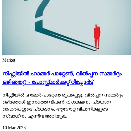
Market
നിഫ്റ്റിയിൽ ഹാമ്മർ പാറ്റേൺ, വിൽപ്പന സമ്മർദ്ദം
ഒഴിഞ്ഞു? - പോസ്റ്റ്മാർക്കറ്റ് റിപ്പോർട്ട്
നിഫ്റ്റിയിൽ ഹാമ്മർ പാറ്റേൺ രൂപപ്പെട്ടു, വിൽപ്പന സമ്മർദ്ദം
ഒഴിഞ്ഞോ? ഇന്നത്തെ വിപണി വിശകലനം, പ്രധാന
ഓഹരികളുടെ പ്രകടനം, ആഗോള വിപണികളുടെ
സ്വാധീനം എന്നിവ അറിയുക.
10 Mar 2023