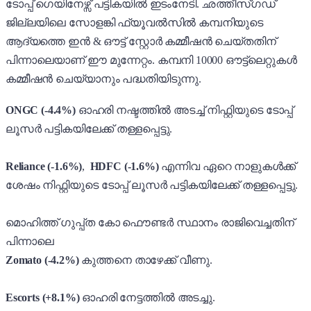
ടോപ്പ് ഗെയിനേഴ്സ് പട്ടികയിൽ ഇടംനേടി. ഛത്തീസ്ഗഡ്
ജില്ലയിലെ സോളങ്കി ഫ്യൂവൽസിൽ കമ്പനിയുടെ
ആദ്യത്തെ ഇൻ & ഔട്ട് സ്റ്റോർ കമ്മീഷൻ ചെയ്തതിന്
പിന്നാലെയാണ് ഈ മുന്നേറ്റം. കമ്പനി 10000 ഔട്ട്ലെറ്റുകൾ
കമ്മീഷൻ ചെയ്യാനും പദ്ധതിയിടുന്നു.
ONGC (-4.4%)
ഓഹരി നഷ്ടത്തിൽ അടച്ച് നിഫ്റ്റിയുടെ ടോപ്പ്
ലൂസർ പട്ടികയിലേക്ക് തള്ളപ്പെട്ടു.
Reliance (-1.6%)
,
HDFC (-1.6%)
എന്നിവ ഏറെ നാളുകൾക്ക്
ശേഷം നിഫ്റ്റിയുടെ ടോപ്പ് ലൂസർ പട്ടികയിലേക്ക് തള്ളപ്പെട്ടു.
മൊഹിത്ത് ഗുപ്പ്ത കോ ഫൌണ്ടർ സ്ഥാനം രാജിവെച്ചതിന്
പിന്നാലെ
Zomato (-4.2%)
കുത്തനെ താഴേക്ക് വീണു.
Escorts (+8.1%)
ഓഹരി നേട്ടത്തിൽ അടച്ചു.