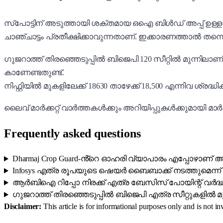
സ്പോട്ടിന് അടുത്തായി ശക്തമായ ഒഐ ബിൾഡ് അപ്പ് ഉള്
ചാഞ്ചാട്ടം പ്രതീക്ഷിക്കാവുന്നതാണ്. ഇക്കാരണത്താൽ ത
ഗുജറാത്ത് തിരഞ്ഞെടുപ്പിൽ ബിജെപി 120 സീറ്റിൽ മുന്നിലാണ്
കാണേണ്ടതുണ്ട്.
നിഫ്റ്റിയിൽ മുകളിലേക്ക് 18630 താഴേക്ക് 18,500 എന്നിവ ശ്രദ്ധി
ലൈവ് മാർക്കറ്റ് വാർത്തകൾക്കും അറിയിപ്പുകൾക്കുമായി മാർക്
Frequently asked questions
Dharmaj Crop Guard-ൻ്റെ ഓഹരി വ്യാപാരം എപ്പോഴാണ് ആര
Infosys എത്ര രൂപയുടെ ഷെയർ ബൈബാക്ക് നടത്തുമെന്ന് 
ആർബിഐ റിപ്പോ നിരക്ക് എത്ര ബേസിസ് പോയിന്റ് വർദ്ധിപ്
ഗുജറാത്ത് തിരഞ്ഞെടുപ്പിൽ ബിജെപി എത്ര സീറ്റുകളിൽ മ
Disclaimer:
This article is for informational purposes only and is not 