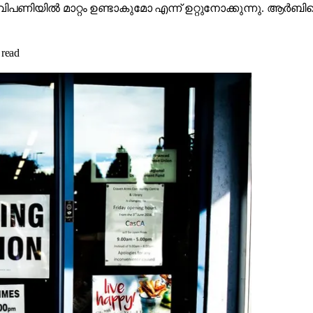
ൾ വിപണിയിൽ മാറ്റം ഉണ്ടാകുമോ എന്ന് ഉറ്റുനോക്കുന്നു. ആ
read