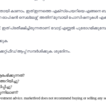
ളതായി കാണാം. ഇത് ഇന്നത്തെ എക്സ്പെയറിയെ എങ്ങനെ ബാധ
ന്നെ ഓപ്ഷൻ സെല്ലേഴ്സ് അതിന് മുമ്പായി പോസിഷനുകൾ എക്സ
. ഇത് പ്രതീക്ഷിച്ചിരുന്നതാണ്. വോട്ട് എണ്ണൽ പുരോഗമിക്കുമ
ക്കുക.
കറ്റ്ഫീഡ് ആപ്പ് സന്ദർശിക്കുക. ശുഭദിനം.
ംഭിക്കുന്നത്?
അറിയിച്ചു?
പിച്ചു?
ുന്നിലാണ്?
investment advice. marketfeed does not recommend buying or selling any se