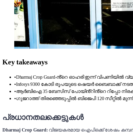
Key takeaways
•
Dharmaj Crop Guard-ൻ്റെ ഓഹരി ഇന്ന് വിപണിയിൽ വ്
•
Infosys 9300 കോടി രൂപയുടെ ഷെയർ ബൈബാക്ക് നടത്തു
•
ആർബിഐ 35 ബേസിസ് പോയിൻ്റിൻ്റെ റിപ്പോ നിരക്ക് വ
•
ഗുജറാത്ത് തിരഞ്ഞെടുപ്പിൽ ബിജെപി 120 സീറ്റിൽ മുന്
പ്രധാനതലക്കെട്ടുകൾ
Dharmaj Crop Guard:
വിജയകരമായ ഐപിഒക്ക് ശേഷം കമ്പ