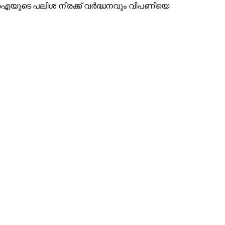
ർബിഐയുടെ പലിശ നിരക്ക് വർദ്ധനവും വിപണിയെ