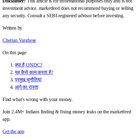
Disclaimer:
This article is for informational purposes only and is not
investment advice. marketfeed does not recommend buying or selling
any security. Consult a SEBI-registered advisor before investing.
Written by
Cherian Varghese
On this page
क्या है ONDC?
यह कैसे काम करता है?
प्रमुख चुनौतियां
आगे का रास्ता
Find what’s wrong with your money.
Join 2.4M+ Indians finding & fixing money leaks on the marketfeed
app.
Get the app