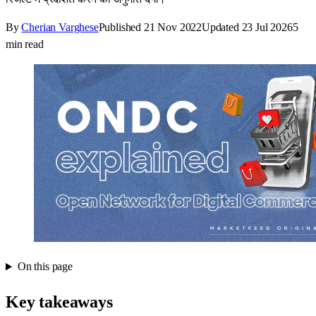
By
Cherian Varghese
Published
21 Nov 2022
Updated
23 Jul 2026
5
min read
On this page
Key takeaways