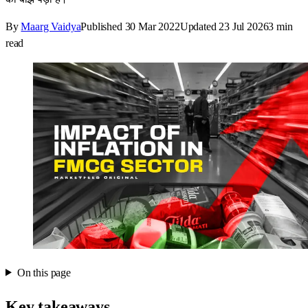
By
Maarg Vaidya
Published
30 Mar 2022
Updated
23 Jul 2026
3
min
read
On this page
Key takeaways